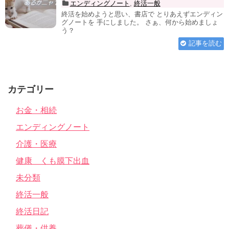
エンディングノート
,
終活一般
終活を始めようと思い、書店で とりあえずエンディン
グノートを 手にしました。 さぁ、何から始めましょ
う？
記事を読む
カテゴリー
お金・相続
エンディングノート
介護・医療
健康 くも膜下出血
未分類
終活一般
終活日記
葬儀・供養