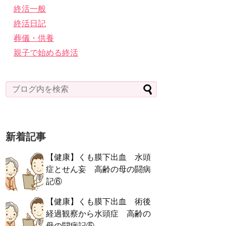
終活一般
終活日記
葬儀・供養
親子で始める終活
新着記事
【健康】くも膜下出血 水頭
症とせん妄 高齢の母の闘病
記⑥
【健康】くも膜下出血 術後
経過観察から水頭症 高齢の
母の闘病記⑤