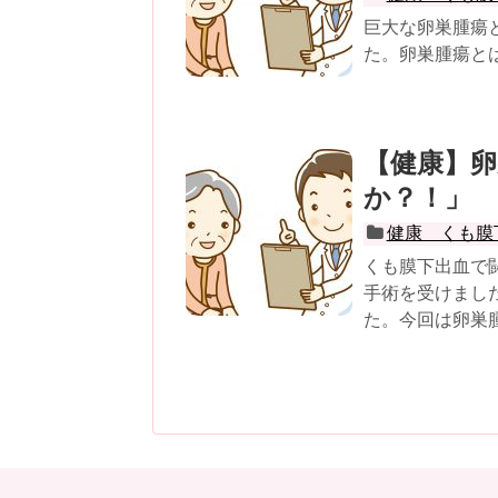
巨大な卵巣腫瘍
た。卵巣腫瘍と
【健康】
か？！」
健康 くも膜
くも膜下出血で
手術を受けまし
た。今回は卵巣