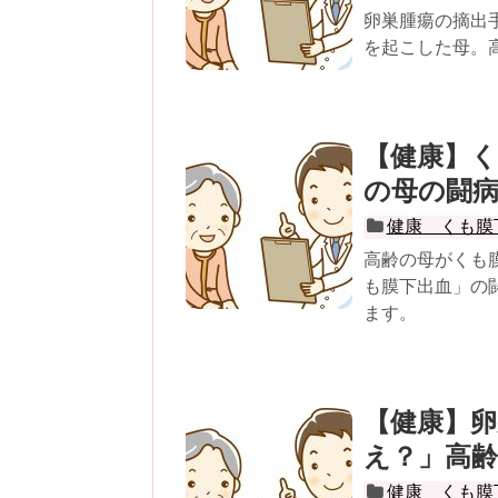
卵巣腫瘍の摘出
を起こした母。
【健康】
の母の闘
健康 くも膜
高齢の母がくも
も膜下出血」の
ます。
【健康】
え？」高
健康 くも膜