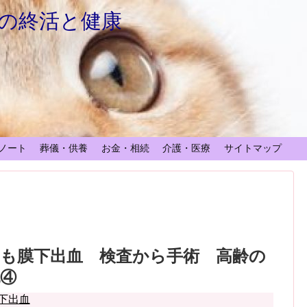
の終活と健康
ノート
葬儀・供養
お金・相続
介護・医療
サイトマップ
くも膜下出血 検査から手術 高齢の
④
下出血