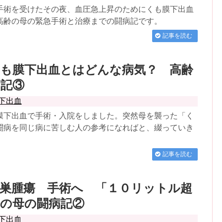
手術を受けたその夜、血圧急上昇のためにくも膜下出血
高齢の母の緊急手術と治療までの闘病記です。
記事を読む
くも膜下出血とはどんな病気？ 高齢
病記③
下出血
膜下出血で手術・入院をしました。突然母を襲った「く
闘病を同じ病に苦しむ人の参考になればと、綴っていき
記事を読む
卵巣腫瘍 手術へ 「１０リットル超
齢の母の闘病記②
下出血