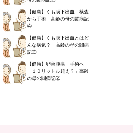
【健康】くも膜下出血 検査
から手術 高齢の母の闘病記
④
【健康】くも膜下出血とはど
んな病気？ 高齢の母の闘病
記③
【健康】卵巣腫瘍 手術へ
「１０リットル超え？」高齢
の母の闘病記②