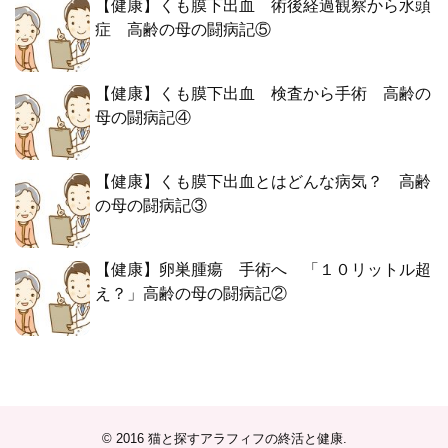
【健康】くも膜下出血 術後経過観察から水頭
症 高齢の母の闘病記⑤
【健康】くも膜下出血 検査から手術 高齢の
母の闘病記④
【健康】くも膜下出血とはどんな病気？ 高齢
の母の闘病記③
【健康】卵巣腫瘍 手術へ 「１０リットル超
え？」高齢の母の闘病記②
© 2016
猫と探すアラフィフの終活と健康
.