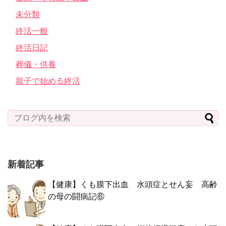
未分類
終活一般
終活日記
葬儀・供養
親子で始める終活
新着記事
【健康】くも膜下出血 水頭症とせん妄 高齢
の母の闘病記⑥