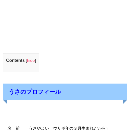
Contents
[
hide
]
うさのプロフィール
名 前
うさやよい（ウサギ年の３月生まれだから）