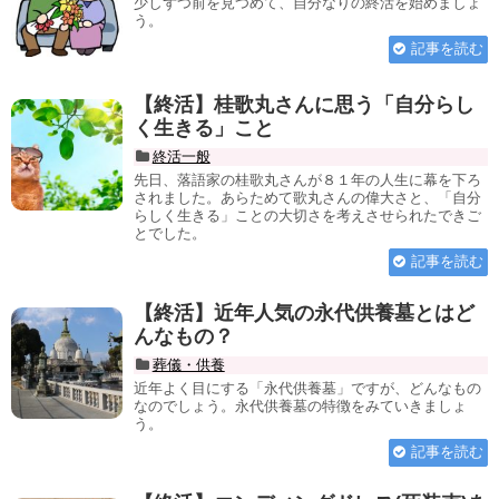
少しずつ前を見つめて、自分なりの終活を始めましょ
う。
記事を読む
【終活】桂歌丸さんに思う「自分らし
く生きる」こと
終活一般
先日、落語家の桂歌丸さんが８１年の人生に幕を下ろ
されました。あらためて歌丸さんの偉大さと、「自分
らしく生きる」ことの大切さを考えさせられたできご
とでした。
記事を読む
【終活】近年人気の永代供養墓とはど
んなもの？
葬儀・供養
近年よく目にする「永代供養墓」ですが、どんなもの
なのでしょう。永代供養墓の特徴をみていきましょ
う。
記事を読む