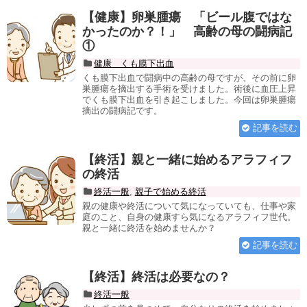
【健康】卵巣腫瘍 「ビール腹ではな
かったのか？！」 高齢の母の闘病記
①
健康 くも膜下出血
くも膜下出血で闘病中の高齢の母ですが、その前に卵
巣腫瘍を摘出する手術を受けました。術後に血圧上昇
でくも膜下出血を引き起こしました。今回は卵巣腫瘍
摘出の闘病記です。
記事を読む
【終活】親と一緒に始めるアラフィフ
の終活
終活一般
,
親子で始める終活
親の健康や終活について気になっていても、仕事や家
庭のこと、自身の健康すら気になるアラフィフ世代。
親と一緒に終活を始めませんか？
記事を読む
【終活】終活は必要なの？
終活一般