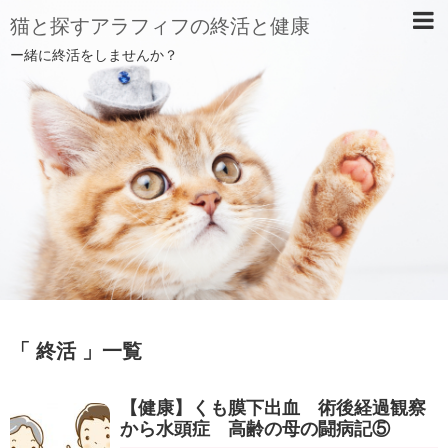
猫と探すアラフィフの終活と健康
ー緒に終活をしませんか？
「 終活 」一覧
【健康】くも膜下出血 術後経過観察
から水頭症 高齢の母の闘病記⑤