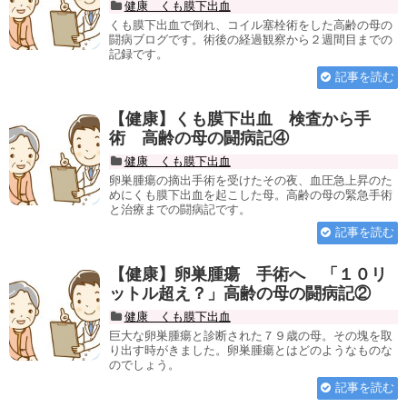
健康 くも膜下出血
くも膜下出血で倒れ、コイル塞栓術をした高齢の母の
闘病ブログです。術後の経過観察から２週間目までの
記録です。
記事を読む
【健康】くも膜下出血 検査から手
術 高齢の母の闘病記④
健康 くも膜下出血
卵巣腫瘍の摘出手術を受けたその夜、血圧急上昇のた
めにくも膜下出血を起こした母。高齢の母の緊急手術
と治療までの闘病記です。
記事を読む
【健康】卵巣腫瘍 手術へ 「１０リ
ットル超え？」高齢の母の闘病記②
健康 くも膜下出血
巨大な卵巣腫瘍と診断された７９歳の母。その塊を取
り出す時がきました。卵巣腫瘍とはどのようなものな
のでしょう。
記事を読む