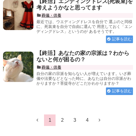
【終活】エンディングドレス(死装束)を
考えようかなと思ってます
葬儀・供養
最近では、ウエディングドレスを自分で 選ぶのと同様
に、死装束を自分で自由に選んで 用意しておく「エン
ディングドレス」というのが あるそうです。
記事を読む
【終活】あなたの家の宗派は？わから
ないと何が困るの？
葬儀・供養
自分の家の宗派を知らない人が増えています。いざ葬
儀や法要などとなった時に、あなたは自分の宗派がわ
かりますか？菩提寺がどこだかわかりますか？
記事を読む
1
2
3
4