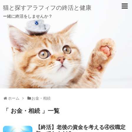
猫と探すアラフィフの終活と健康
ー緒に終活をしませんか？
ホーム
お金・相続
「 お金・相続 」一覧
【終活】老後の資金を考える④役職定