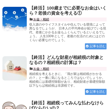
【終活】100歳までに必要なお金はいく
ら？老後の資金を考える①
お金・相続
収入源のやライフスタイルや住んでいる環境によって
異なるでしょうが、 日本人の平均寿命が延びている現
代、老後にかかるお金もふくらんでいるといえるでし
ょう。 人生100年として、老後の生活のためにはどの
くらい必要なのでしょう。
記事を読む
【終活】どんな財産が相続税の対象と
なるの？相続税の計算は？
お金・相続
相続税を考えるときに、「我が家は相続税がかかる
の？」と一番に気になるところではないでしょうか。
相続税には基礎控除額があり、相続財産が基礎控除額
以下ならば相続税は非課税です。
記事を読む
【終活】相続税ってみんな払わなけら
ばならないの？