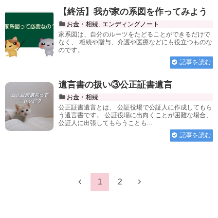
【終活】我が家の系図を作ってみよう
お金・相続
,
エンディングノート
家系図は、自分のルーツをたどることができるだけで
なく、 相続や贈与、介護や医療などにも役立つものな
のです。
記事を読む
遺言書の扱い③公正証書遺言
お金・相続
公正証書遺言とは、 公証役場で公証人に作成してもら
う遺言書です。 公証役場に出向くことが困難な場合、
公証人に出張してもらうことも...
記事を読む
1
2