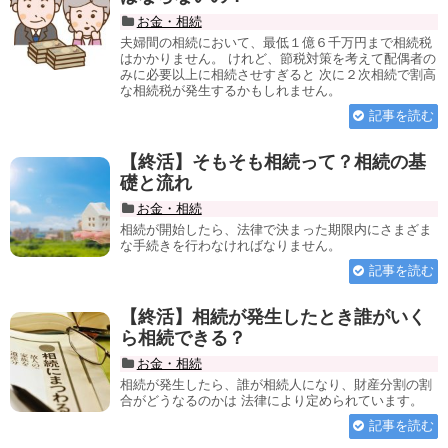
お金・相続
夫婦間の相続において、最低１億６千万円まで相続税
はかかりません。 けれど、節税対策を考えて配偶者の
みに必要以上に相続させすぎると 次に２次相続で割高
な相続税が発生するかもしれません。
記事を読む
【終活】そもそも相続って？相続の基
礎と流れ
お金・相続
相続が開始したら、法律で決まった期限内にさまざま
な手続きを行わなければなりません。
記事を読む
【終活】相続が発生したとき誰がいく
ら相続できる？
お金・相続
相続が発生したら、誰が相続人になり、財産分割の割
合がどうなるのかは 法律により定められています。
記事を読む