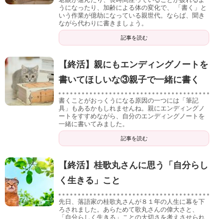
うになったり、加齢による体の変化で、 「書く」と
いう作業が億劫になっている親世代。ならば、聞き
ながら代わりに書きましょう。
記事を読む
【終活】親にもエンディングノートを
書いてほしいな③親子で一緒に書く
書くことがおっくうになる原因の一つには「筆記
具」もあるかもしれませんね。親にエンディングノ
ートをすすめながら、自分のエンディングノートを
一緒に書いてみました。
記事を読む
【終活】桂歌丸さんに思う「自分らし
く生きる」こと
先日、落語家の桂歌丸さんが８１年の人生に幕を下
ろされました。あらためて歌丸さんの偉大さと、
「自分らしく生きる」ことの大切さを考えさせられ