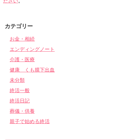
ださい
。
カテゴリー
お金・相続
エンディングノート
介護・医療
健康 くも膜下出血
未分類
終活一般
終活日記
葬儀・供養
親子で始める終活