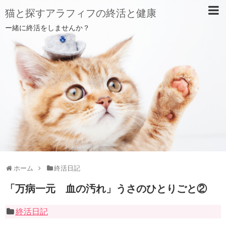
猫と探すアラフィフの終活と健康
ー緒に終活をしませんか？
ホーム
終活日記
「万病一元 血の汚れ」うさのひとりごと②
終活日記