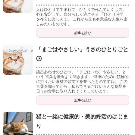
人はひとりで生まれて、ひとりで死んでいくもの。
心も安定して、自分らしく過ごせる 「ひとり時間」
を存分に楽しんで、 これから先も有意義な人生を楽
しみたいものです。
記事を読む
「まごはやさしい」うさのひとりごと
③
語呂あわせのひとつ、「まごは（わ）やさしい」と
いう 言葉を最近よく聞きます。 健康のために積極的
に摂りたい食材の頭文字を並べたものですね。 この
言葉を知ってから、私もできるだけいろんな食品を
日々の食事に取り入れようとしています。
記事を読む
猫と一緒に健康的・美的終活のはじま
り